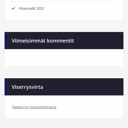
Aluevaalit 2022
Viimeisimmät kommentit
Viserrysvirta
Tweets by JoonasKiviranta