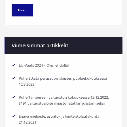
Viimeisimmät artikkelit
EU-Vaalit 2024 – Olen ehdolla!
Puhe EU:sta perussuomalaisten puoluekokouksessa
12.8.2023
Puhe Tampereen valtuuston kokouksessa 12.12.2022,
§191 valtuustoaloite ilmastohätätilan julistamiseksi
Eriävä mielipide, asunto-, ja kiinteistölautakunta
21.12.2021