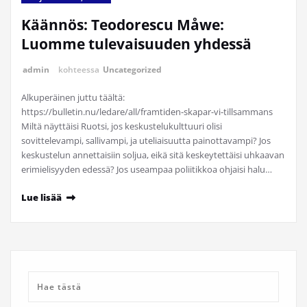
Käännös: Teodorescu Måwe:
Luomme tulevaisuuden yhdessä
admin
kohteessa
Uncategorized
Alkuperäinen juttu täältä:
https://bulletin.nu/ledare/all/framtiden-skapar-vi-tillsammans
Miltä näyttäisi Ruotsi, jos keskustelukulttuuri olisi
sovittelevampi, sallivampi, ja uteliaisuutta painottavampi? Jos
keskustelun annettaisiin soljua, eikä sitä keskeytettäisi uhkaavan
erimielisyyden edessä? Jos useampaa poliitikkoa ohjaisi halu…
Lue lisää