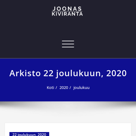
Skip
to
content
Joonas Kiviranta – Kansainvälinen
joonas@joonaskiviranta.fi, puh. 040 053 9793
tekniikan osaaja
Navigoi
Arkisto 22 joulukuun, 2020
Koti
2020
joulukuu
22 joulukuun, 2020