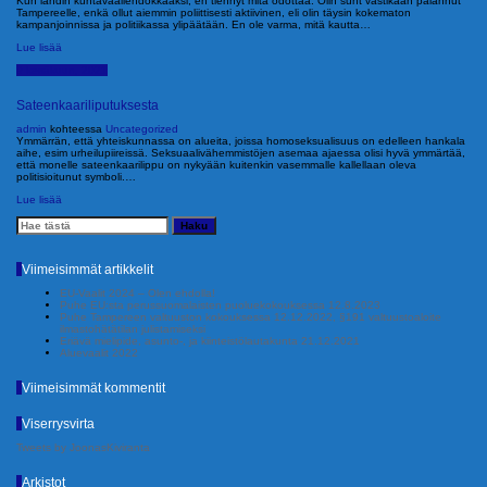
Kun lähdin kuntavaaliehdokkaaksi, en tiennyt mitä odottaa. Olin suht vastikään palannut
Tampereelle, enkä ollut aiemmin poliittisesti aktiivinen, eli olin täysin kokematon
kampanjoinnissa ja politiikassa ylipäätään. En ole varma, mitä kautta…
Lue lisää
9 kesäkuun, 2021
Sateenkaariliputuksesta
admin
kohteessa
Uncategorized
Ymmärrän, että yhteiskunnassa on alueita, joissa homoseksualisuus on edelleen hankala
aihe, esim urheilupiireissä. Seksuaalivähemmistöjen asemaa ajaessa olisi hyvä ymmärtää,
että monelle sateenkaarilippu on nykyään kuitenkin vasemmalle kallellaan oleva
politisioitunut symboli.…
Lue lisää
Viimeisimmät artikkelit
EU-Vaalit 2024 – Olen ehdolla!
Puhe EU:sta perussuomalaisten puoluekokouksessa 12.8.2023
Puhe Tampereen valtuuston kokouksessa 12.12.2022, §191 valtuustoaloite
ilmastohätätilan julistamiseksi
Eriävä mielipide, asunto-, ja kiinteistölautakunta 21.12.2021
Aluevaalit 2022
Viimeisimmät kommentit
Viserrysvirta
Tweets by JoonasKiviranta
Arkistot