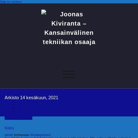
Skip to content
joonas@joonaskiviranta.fi, puh. 040 053 9793
Joonas Kiviranta – Kansainvälinen tekniikan
osaaja
Navigoi
Arkisto 14 kesäkuun, 2021
Koti
2021
kesäkuu
14 kesäkuun, 2021
Kiitos
admin
kohteessa
Uncategorized