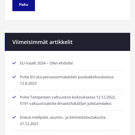
Viimeisimmät artikkelit
EU-Vaalit 2024 – Olen ehdolla!
Puhe EU:sta perussuomalaisten puoluekokouksessa
12.8.2023
Puhe Tampereen valtuuston kokouksessa 12.12.2022,
§191 valtuustoaloite ilmastohätätilan julistamiseksi
Eriävä mielipide, asunto-, ja kiinteistölautakunta
21.12.2021