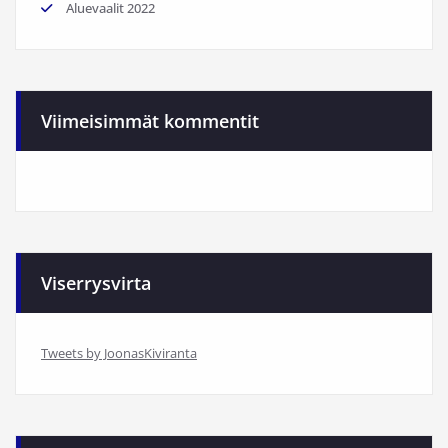
Aluevaalit 2022
Viimeisimmät kommentit
Viserrysvirta
Tweets by JoonasKiviranta