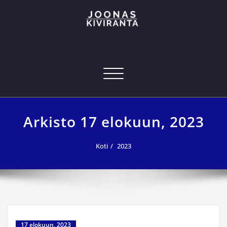
Skip
to
content
Joonas Kiviranta – Kansainvälinen
joonas@joonaskiviranta.fi, puh. 040 053 9793
tekniikan osaaja
Navigoi
Arkisto 17 elokuun, 2023
Koti
2023
17 elokuun, 2023