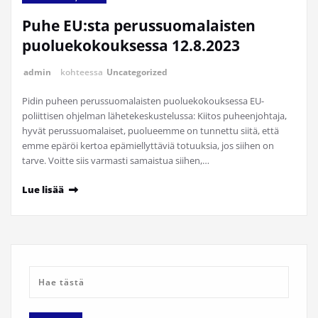
Puhe EU:sta perussuomalaisten
puoluekokouksessa 12.8.2023
admin
kohteessa
Uncategorized
Pidin puheen perussuomalaisten puoluekokouksessa EU-
poliittisen ohjelman lähetekeskustelussa: Kiitos puheenjohtaja,
hyvät perussuomalaiset, puolueemme on tunnettu siitä, että
emme epäröi kertoa epämiellyttäviä totuuksia, jos siihen on
tarve. Voitte siis varmasti samaistua siihen,…
Lue lisää