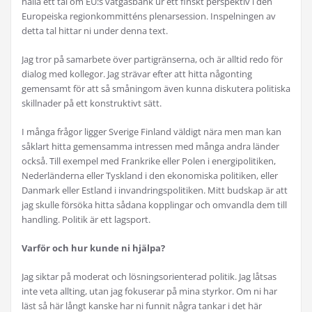
hålla ett tal om EU:s vätgasbank ur ett finskt perspektiv i den
Europeiska regionkommitténs plenarsession. Inspelningen av
detta tal hittar ni under denna text.
Jag tror på samarbete över partigränserna, och är alltid redo för
dialog med kollegor. Jag strävar efter att hitta någonting
gemensamt för att så småningom även kunna diskutera politiska
skillnader på ett konstruktivt sätt.
I många frågor ligger Sverige Finland väldigt nära men man kan
såklart hitta gemensamma intressen med många andra länder
också. Till exempel med Frankrike eller Polen i energipolitiken,
Nederländerna eller Tyskland i den ekonomiska politiken, eller
Danmark eller Estland i invandringspolitiken. Mitt budskap är att
jag skulle försöka hitta sådana kopplingar och omvandla dem till
handling. Politik är ett lagsport.
Varför och hur kunde ni hjälpa?
Jag siktar på moderat och lösningsorienterad politik. Jag låtsas
inte veta allting, utan jag fokuserar på mina styrkor. Om ni har
läst så här långt kanske har ni funnit några tankar i det här