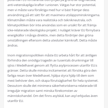
anti-vetenskapliga krafter i unionen. Vätgas har stor potential,
men vi måste vara försiktiga med hur vi bäst främjar dess
användning på ett sätt för att maximera utsläppsminskningarna.
Klimatmålen måste vara realistiska och teknikneutrala, och
klimatpolitiken bör inte användas som en ursäkt för att främja
icke-relaterade ideologiska projekt. I nuläget kräver EU förnybara
energikällor i många direktiv, men detta fördröjer den gröna
omställningen eftersom detta utesluter kärnkraft. Detta måste
ändras.
Inom migrationspolitiken måste EU arbeta hårt för att äntligen
förhindra den onödiga tragedin av tusentals drunkningar till
sjöss i Medelhavet genom att flytta asylprocessen utanför EU:s
gränser. Detta skulle minska incitamentet att försöka göra den
farliga resan över Medelhavet, hjälpa styra hjälp till dem som
mest behöver den, och skapa förutsägbarhet för hela systemet.
Dessutom skulle det minimera säkerhetsriskerna relaterade till
irreguljär migration samt minska förekomsten av
människohandel. Om det finns asylskäl, kan asyl erbjudas även
utanför EU.