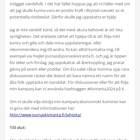
inlägget värdefullt. I det här fallet hoppas jag att ni håller med om
att jag skulle kunna vara en positiv kraft i Bryssel oavsett av er
potentiella röstbeslut. Därför skulle jag uppskatta er hjälp.
Jag är inte särskilt känd, så det mest akuta behovet är att öka
synligheten. Det enklaste sättet att hjälpa till är att följa mitt
konto och gilla och dela mina uppdateringar, eller
rekommendera mig till andra. Ni kan alltid kontakta mig, till
exempel via mejlet joonas@joonaskiviranta.fi, och jag är öppen
för idéer och förslag. Jag uppskattar all återkoppling. Jag pratar
gärna på event eller poddar. Om EU-valet råkar komma upp i era
diskussioner räcker det ibland att bara nämna ett namn för att
låta folk upptäcka en kandidat. För diskussioner eller för att följa
min kampanj kan ni använda hashtaggen #Kiviranta2024 på X.
Om ni skulle vilja stödja min kampanj ekonomiskt kommer kan
ni göra det med informationen här:
http://www.joonaskiviranta.fi/lahjoita/
Till slut: