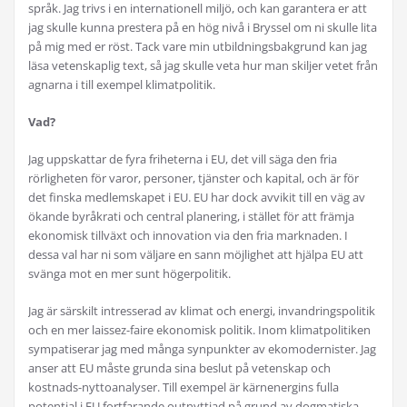
språk. Jag trivs i en internationell miljö, och kan garantera er att
jag skulle kunna prestera på en hög nivå i Bryssel om ni skulle lita
på mig med er röst. Tack vare min utbildningsbakgrund kan jag
läsa vetenskaplig text, så jag skulle veta hur man skiljer vetet från
agnarna i till exempel klimatpolitik.
Vad?
Jag uppskattar de fyra friheterna i EU, det vill säga den fria
rörligheten för varor, personer, tjänster och kapital, och är för
det finska medlemskapet i EU. EU har dock avvikit till en väg av
ökande byråkrati och central planering, i stället för att främja
ekonomisk tillväxt och innovation via den fria marknaden. I
dessa val har ni som väljare en sann möjlighet att hjälpa EU att
svänga mot en mer sunt högerpolitik.
Jag är särskilt intresserad av klimat och energi, invandringspolitik
och en mer laissez-faire ekonomisk politik. Inom klimatpolitiken
sympatiserar jag med många synpunkter av ekomodernister. Jag
anser att EU måste grunda sina beslut på vetenskap och
kostnads-nyttoanalyser. Till exempel är kärnenergins fulla
potential i EU fortfarande outnyttjad på grund av dogmatiska,