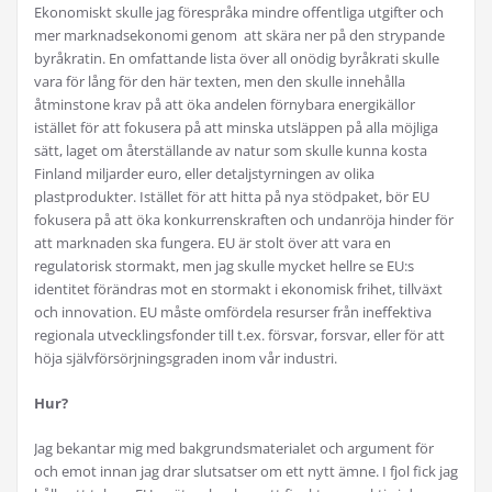
Ekonomiskt skulle jag förespråka mindre offentliga utgifter och
mer marknadsekonomi genom att skära ner på den strypande
byråkratin. En omfattande lista över all onödig byråkrati skulle
vara för lång för den här texten, men den skulle innehålla
åtminstone krav på att öka andelen förnybara energikällor
istället för att fokusera på att minska utsläppen på alla möjliga
sätt, laget om återställande av natur som skulle kunna kosta
Finland miljarder euro, eller detaljstyrningen av olika
plastprodukter. Istället för att hitta på nya stödpaket, bör EU
fokusera på att öka konkurrenskraften och undanröja hinder för
att marknaden ska fungera. EU är stolt över att vara en
regulatorisk stormakt, men jag skulle mycket hellre se EU:s
identitet förändras mot en stormakt i ekonomisk frihet, tillväxt
och innovation. EU måste omfördela resurser från ineffektiva
regionala utvecklingsfonder till t.ex. försvar, forsvar, eller för att
höja självförsörjningsgraden inom vår industri.
Hur?
Jag bekantar mig med bakgrundsmaterialet och argument för
och emot innan jag drar slutsatser om ett nytt ämne. I fjol fick jag