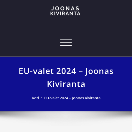
Skip
to
content
Joonas Kiviranta – Kansainvälinen
joonas@joonaskiviranta.fi, puh. 040 053 9793
tekniikan osaaja
Navigoi
EU-valet 2024 – Joonas
Kiviranta
Koti
EU-valet 2024 – Joonas Kiviranta