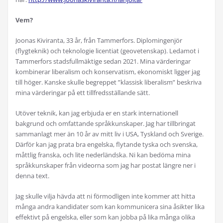
Vem?
Joonas Kiviranta, 33 år, från Tammerfors. Diplomingenjör
(flygteknik) och teknologie licentiat (geovetenskap). Ledamot i
Tammerfors stadsfullmäktige sedan 2021. Mina värderingar
kombinerar liberalism och konservatism, ekonomiskt ligger jag
till höger. Kanske skulle begreppet ”klassisk liberalism” beskriva
mina värderingar på ett tillfredsställande sätt.
Utöver teknik, kan jag erbjuda er en stark internationell
bakgrund och omfattande språkkunskaper. Jag har tillbringat
sammanlagt mer än 10 år av mitt liv i USA, Tyskland och Sverige.
Därför kan jag prata bra engelska, flytande tyska och svenska,
måttlig franska, och lite nederländska. Ni kan bedöma mina
språkkunskaper från videorna som jag har postat längre ner i
denna text.
Jag skulle vilja hävda att ni förmodligen inte kommer att hitta
många andra kandidater som kan kommunicera sina åsikter lika
effektivt på engelska, eller som kan jobba på lika många olika