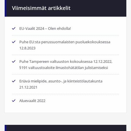
Viimeisimmät artikkelit
EU-Vaalit 2024 – Olen ehdolla!
Puhe EU:sta perussuomalaisten puoluekokouksessa
12.8.2023
Puhe Tampereen valtuuston kokouksessa 12.12.2022,
§191 valtuustoaloite ilmastohätätilan julistamiseksi
Eriävä mielipide, asunto-, ja kiinteistölautakunta
21.12.2021
Aluevaalit 2022