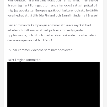
Min identitet har alltid varit i först och främst ”finsk” men alla de
år som jag har tillbringat utomlands har också satt sin prägel på
mig. Jag uppskattar Europas språk och kulturer och skulle därför
vara hedrat att få tillträda Finland och Sannfinländarna i Bryssel.
Den kommande kampanjen kommer att kräva mycket hårt
arbete och mitt mål är att erbjuda er ett övertygande,
uppfriskande, och till och med en överraskande bra alternativ i
dessa europeiska val. Nu kör vi!
PS. här kommer videorna som nämndes ovan:
Talet i regionkommitén: