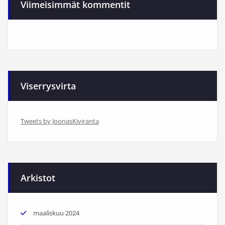
Viimeisimmät kommentit
Viserrysvirta
Tweets by JoonasKiviranta
Arkistot
maaliskuu 2024