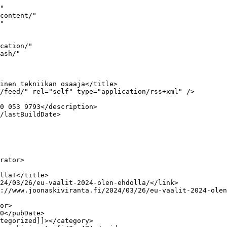
i vielä videot. Ensin alueiden komitean puhe:</p>



<figure class="wp-block-embed is-type-video is-provider-youtube wp-block-embed-youtube wp-embed-aspect-16-9 wp-has-aspect-rati