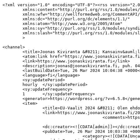
<?xml version="1.0" encoding="UTF-8"?><rss version="2.0"
	xmlns:content="http://purl.org/rss/1.0/modules/content/"
	xmlns:wfw="http://wellformedweb.org/CommentAPI/"
	xmlns:dc="http://purl.org/dc/elements/1.1/"
	xmlns:atom="http://www.w3.org/2005/Atom"
	xmlns:sy="http://purl.org/rss/1.0/modules/syndication/"
	xmlns:slash="http://purl.org/rss/1.0/modules/slash/"
	>

<channel>
	<title>Joonas Kiviranta &#8211; Kansainv&auml;linen tekniikan osaaja</title>
	<atom:link href="https://www.joonaskiviranta.fi/feed/" rel="self" type="application/rss+xml" />
	<link>https://www.joonaskiviranta.fi</link>
	<description>joonas@joonaskiviranta.fi, puh. 040 053 9793</description>
	<lastBuildDate>Tue, 26 Mar 2024 10:04:38 +0000</lastBuildDate>
	<language>fi</language>
	<sy:updatePeriod>
	hourly	</sy:updatePeriod>
	<sy:updateFrequency>
	1	</sy:updateFrequency>
	<generator>https://wordpress.org/?v=6.5.8</generator>
	<item>
		<title>EU-Vaalit 2024 &#8211; Olen ehdolla!</title>
		<link>https://www.joonaskiviranta.fi/2024/03/26/eu-vaalit-2024-olen-ehdolla/</link>
					<comments>https://www.joonaskiviranta.fi/2024/03/26/eu-vaalit-2024-olen-ehdolla/#respond</comments>
		
		<dc:creator><![CDATA[admin]]></dc:creator>
		<pubDate>Tue, 26 Mar 2024 10:03:38 +0000</pubDate>
				<category><![CDATA[Uncategorized]]></category>
		<guid isPermaLink="false">http://www.joonaskiviranta.fi/?p=474</guid>

					<description><![CDATA[Nyt se on virallista: Perussuomalaiset asettaa minut eurovaaliehdokkaaksi! Kiitän kunniasta! Tässä tekstissä kerron lyhyesti kuka olen, mitä politiikkaa ajaisin EU:ssa ja miten sen tekisin. Lisäksi, jos edes osa sanomastani miellyttää, kerron miten voit auttaa kampanjaani. Kuka? Joonas Kiviranta, 32 vuotta, Tampereelta. Diplomi-insinööri (lentokonetekniikka) ja tekniikan lisensiaatti (geotieteet). Kaupunginvaltuutettu vuodesta 2021. Arvoiltani olen yhdistelmiä liberaalia ja</div><div class="blog-btn"><a href="https://www.joonaskiviranta.fi/2024/03/26/eu-vaalit-2024-olen-ehdolla/" class="home-blog-btn">Lue lisää</a>]]></description>
										<content:encoded><![CDATA[
<figure class="wp-block-image size-large"><img fetchpriority="high" decoding="async" width="1024" height="754" src="http://www.joonaskiviranta.fi/wp-content/uploads/2024/03/Kuva_puhdas_jpeg-2-1024x754.jpg" alt="" class="wp-image-475" srcset="https://www.joonaskiviranta.fi/wp-content/uploads/2024/03/Kuva_puhdas_jpeg-2-1024x754.jpg 1024w, https://www.joonaskiviranta.fi/wp-content/uploads/2024/03/Kuva_puhdas_jpeg-2-300x221.jpg 300w, https://www.joonaskiviranta.fi/wp-content/uploads/2024/03/Kuva_puhdas_jpeg-2-768x565.jpg 768w, https://www.joonaskiviranta.fi/wp-content/uploads/2024/03/Kuva_puhdas_jpeg-2-1536x1130.jpg 1536w, https://www.joonaskiviranta.fi/wp-content/uploads/2024/03/Kuva_puhdas_jpeg-2-2048x1507.jpg 2048w" sizes="(max-width: 1024px) 100vw, 1024px" /></figure>



<p>Nyt se on virallista: Perussuomalaiset asettaa minut eurovaaliehdokkaaksi! Kiitän kunniasta!</p>



<p>Tässä tekstissä kerron lyhyesti kuka olen, mitä politiikkaa ajaisin EU:ssa ja miten sen tekisin. Lisäksi, jos edes osa sanomastani miellyttää, kerron miten voit auttaa kampanjaani.</p>



<p><strong>Kuka?</strong></p>



<p>Joonas Kiviranta, 32 vuotta, Tampereelta. Diplomi-insinööri (lentokonetekniikka) ja tekniikan lisensiaatti (geotieteet). Kaupunginvaltuutettu vuodesta 2021. Arvoiltani olen yhdistelmiä liberaalia ja konservatiivia, talouspoliittisesti sijoitun oikealle. Kenties termi ‘klassinen liberalismi’ kuvaisi riittävällä tarkkuudella tätä kokonaisuutta.</p>



<p>Vankan tekniikan osaamisen lisäksi valttikorttini on kansainvälinen tausta sekä laaja kielitaito: olen asunut yhteensä yli 10 vuotta USA:ssa, Saksassa, ja Ruotsissa, joten voin luvata hyvää englantia, sujuvaa saksaa ja ruotsia, sekä kohtalaista ranskaa ja jonkin verran hollantia. Linkit videoihin, joista voitte itse arvioida kielitaitoani löydätte tämän tekstin lopusta.</p>



<p>Ette tule luultavasti löytämään kovinkaan montaa muuta ehdokasta, jotka voisivat kommunikoida Suomen näkökantoja yhtä tehokkaasti englanniksi, tai edes kohtalaisesti niin monella kielellä. Kansainvälinen toimintaympäristö on minulle luonnollinen ja mieluisa elintila, joten saisitte minusta Brysselissä varmasti kaiken irti. Koulutustaustani ansiosta tieteellisen tekstin lukeminen ja luonnontieteet kuuluvat myös taitovalikoimaani, joten osaisin erotella jyvät akanoista esimerkiksi ilmastopolitiikassa.</p>



<p><strong>Mitä?</strong></p>



<p>Arvostan EU:ssa neljää vapautta, eli ihmisten, pääoman, hyödykkeiden, ja palveluiden vapaata liikkuvuutta, sekä kannatan Suomen EU-jäsenyyttä. EU on kuitenkin eksynyt talouskasvua ja innovaatioita näivettävän byrokratian ja keskushallinnon tielle. Näissä vaaleissa äänestäjillä on aito mahdollisuus auttaa kääntämään suuntaa oikealle.</p>



<p>Tärkeimpiä teemoja minulle ovat ilmasto-, ja energiapolitiikka, turvapaikkapolitiikka, sekä johdonmukaisen oikeistolainen talouspolitiikka. Ilmastopolitiikassa pidän monista ekomodernistien argumenteista. Ajattelen, että unionin pitää oikeasti pohjata päätöksensä tieteeseen ja vaikuttavuuteen. Esimerkiksi ydinvoima täytyy lopullisesti vapauttaa pannasta. Vetyteknologiassa on valtava potentiaali, mutta meidän tulee olla huolellisia siitä, miten sen käyttöä edistetään, jotta siitä saavutetaan suurin mahdollinen hyöty. Ilmastotavoitteiden tulee olla realistisia ja teknologianeutraaleja, eikä ilmastopolitiikkaa saa käyttää muiden ideologisten projektien keppihevosena.</p>



<p>Turvapaikkapolitiikkaan saadaan uskottavuutta vain, jos hakuprosessi siirretään unionin rajojen ulkopuolelle. Tämä ehkäisisi tuhansia turhia hukkumisia matkalla Eurooppaan, auttaisi keskittämään avun sitä aidosti eniten tarvitseville, sekä loisi järjestelmään ennakoitavuutta. Lisäksi se minimoisi kontrolloimattoman siirtolaisuuden turvallisuusriskejä, sekä heikentäisi ihmissalakuljetuksen edellytyksiä.</p>



<p>Talouspolitiikassa ajan menojen järkevöittämistä, ja vapaiden markkinoiden potentiaalin hyödyntämistä vähentämällä tukahduttavaa byrokratiaa. Turhan byrokratian lista olisi uuvuttavaa luettavaa, mutta siihen lukeutuu ainakin uusiutuvien energianlähteiden lisäämisen vaatimus sen sijaan, että keskityttäisiin energiantuotannon päästöttömyyteen, Suomelle potentiaalisesti miljardeja maksava ennallistamisasetus, tai erilaisten muovituotteiden ja pakkausten mikromanagerointi. Erilaisten veronmaksajien rahoja vaativien tukipakettien kasaamisen sijaan tulisi keskittyä kilpailukykyyn ja markkinoiden toiminnan parantamiseen. Unionin identiteetin on muututtava regulaation suurvallasta kohti talouskasvun ja innovaatioiden suurvaltaa.&nbsp;</p>



<p><strong>Miten?</strong></p>



<p>Paneudun aina ensin taustamateriaaliin huolellisesti ennen kuin vedän johtopäätöksiä. Esimakua siitä minkälaisia kannanottoja voisin esittää saitte viime vuonna, kun pääsin alueiden komitean täysistunnossa pitämään puheen EU:n vetypankista Suomen näkökulmasta. Videon puheesta löydätte tämän tekstin päätteeksi.</p>



<p>On tärkeää vaikuttaa oman ryhmänsäkin ulkopuolella. Olen aina valmis dialogiin kenen tahansa kanssa, ja pystyn siihen kohtalaisella todennäköisyydellä heidän omalla kielellään. Yritän aina etsiä joitain yhteistä, jotta pääsemme lopulta keskustelemaan rakentavasti erimielisyyksistäkin.</p>



<p>Yksittäisistä maista Ruotsi on meitä lähimpänä. Yhteisiä intressejä löytyy varmasti monen muunkin maan kanssa: energiasektorilta Ranskan tai Puolan, talouspoliittisesti Hollannin tai Saksan, tai turvapaikkapolitiikassa Tanskan ja Viron meppien kanssa. Tällaisia yhteyksiä pyrkisin löytämään, sillä politiikkaa on mahdotonta ajaa yksin.</p>



<p><strong>Miksi juuri sinä auttaisit ja miten?</strong></p>



<p>Ajan maltillista ja ratkaisukeskeistä politiikkaa. En yritä tietää kaikkea, vaan keskityn vahvuusalueisiini ja tiukkaan asiaan. Jos olet lukenut tänne asti, saatat löytää edes joitain kannatettavia ajatuksia politiikastani tai tyylistäni. Olisit toivottavasti silloin samaa mieltä, että osaamiselleni voisi löytyä käyttöä Brysselissä, vaikka et olisikaan äänestyspäätöksestäsi varma, tai tiedät äänestäväsi jotakuta muuta. Joka tapauksessa, arvostaisin apuasi.</p>



<p>En ole järin tunnettu, joten akuutein tarve on näkyvyys. Helpoin keino auttaa on tilini seuraaminen, sekä päivityksieni tykkääminen ja jakaminen. Minuun saa myös aina olla yhteyksissä, esimerkiksi sähköpostiosoitteen joonas@joonaskiviranta.fi kautta, ja olen vastaanottavainen ideoille. Arvostan palautteessa niin risuja kuin ruusujakin. Minua saa nykäistä hihasta, jos olen jossakin liikkeellä. Tulen mielelläni keskustelemaan eri tilaisuuksiin tai podcasteihin. Jos EU-vaalit tulevat vaikka kahvipöytäkeskusteluissanne puheeksi, voi nimeni mainitseminen ohjata ihmisiä tutustumaan politiikkaani ja arvioimaan mitä mieltä siitä ovat. Jos haluatte ottaa kantaa tai seurata kampanjaani, onnistuu se X:ssä aihetunnisteella #Kiviranta2024</p>



<p>Jos haluatte tukea kampanjaani rahallisesti, tulee siihenkin vielä mahdollisuus. Informoin tästä myöhemmin, kun varsinaisesti avaan kampanjani. Silloin julkaisen myös kampanjasivustoni, missä avaan tarkemmin kantojani eri EU-politiikan osa-alueisiin.</p>



<p><strong>Lopuksi:</strong></p>



<p>Olen identiteetiltäni aina ollut ensisijaisesti suomalainen, mutta muualla vietetyt vuodet ovat tietenkin jättäneet jälkensä minuun. Siksi Euroopan eri kielet ja kulttuurit ovat lähellä sydäntäni, joten olisin erityisen iloinen, jos saisin edustaa Suomea ja perussuomalaisia juuri EU:ssa.</p>



<p>Ymmärrän, että valtakunnallinen kampanja vaatii valtavasti töitä, ja olen valmis niitä tekemään, jotta voin tarjota näisse EU-vaaleissa helposti lähestyttävän, tuoreen, ja uskottavan vaihtoehdon. Työ alkaa nyt, ja sen tulokset nähdään vaalipäivänä!</p>



<p>Ja lopuks