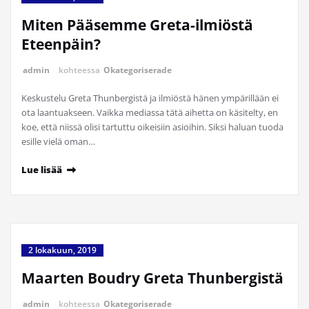
Miten Pääsemme Greta-ilmiöstä
Eteenpäin?
admin
kohteessa
Okategoriserade
Keskustelu Greta Thunbergistä ja ilmiöstä hänen ympärillään ei
ota laantuakseen. Vaikka mediassa tätä aihetta on käsitelty, en
koe, että niissä olisi tartuttu oikeisiin asioihin. Siksi haluan tuoda
esille vielä oman…
Lue lisää
2 lokakuun, 2019
Maarten Boudry Greta Thunbergistä
admin
kohteessa
Okategoriserade