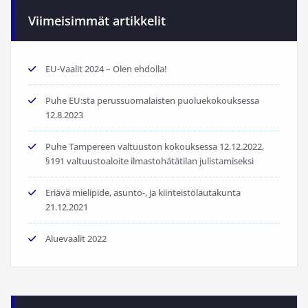
Viimeisimmät artikkelit
EU-Vaalit 2024 – Olen ehdolla!
Puhe EU:sta perussuomalaisten puoluekokouksessa
12.8.2023
Puhe Tampereen valtuuston kokouksessa 12.12.2022,
§191 valtuustoaloite ilmastohätätilan julistamiseksi
Eriävä mielipide, asunto-, ja kiinteistölautakunta
21.12.2021
Aluevaalit 2022