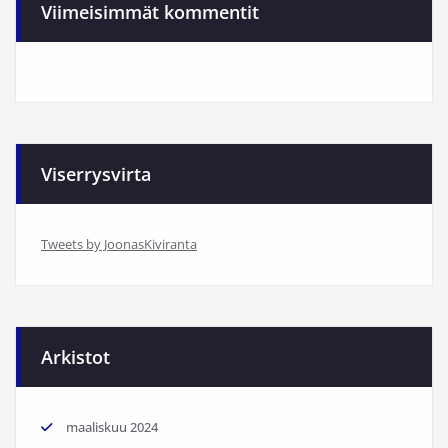
Viimeisimmät kommentit
Viserrysvirta
Tweets by JoonasKiviranta
Arkistot
maaliskuu 2024