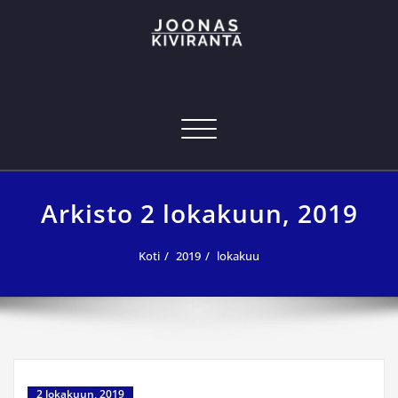
Skip
to
content
Joonas Kiviranta – Kansainvälinen
joonas@joonaskiviranta.fi, puh. 040 053 9793
tekniikan osaaja
Navigoi
Arkisto 2 lokakuun, 2019
Koti
2019
lokakuu
2 lokakuun, 2019