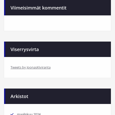
Viimeisimmät kommentit
Viserrysvirta
Tweets by JoonasKiviranta
Arkistot
maaliskuu 2024