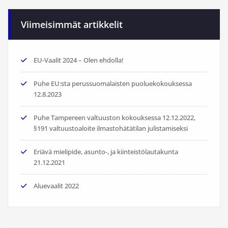
Viimeisimmät artikkelit
EU-Vaalit 2024 – Olen ehdolla!
Puhe EU:sta perussuomalaisten puoluekokouksessa
12.8.2023
Puhe Tampereen valtuuston kokouksessa 12.12.2022,
§191 valtuustoaloite ilmastohätätilan julistamiseksi
Eriävä mielipide, asunto-, ja kiinteistölautakunta
21.12.2021
Aluevaalit 2022