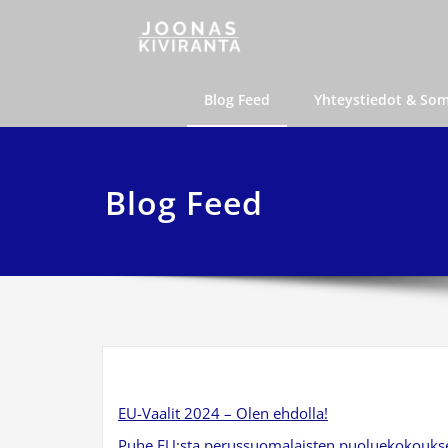
Skip
Joonas K
joonas@joonaski
to
content
Blog Feed
Yhteystiedot & So
Blog Feed
EU-Vaalit 2024 – Olen ehdolla!
Puhe EU:sta perussuomalaisten puoluekokouks