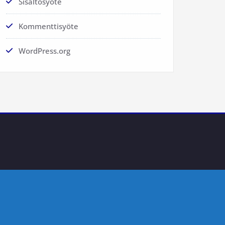
Sisältösyöte
Kommenttisyöte
WordPress.org
s