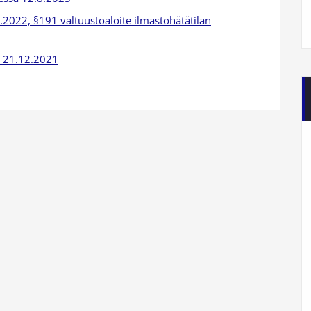
022, §191 valtuustoaloite ilmastohätätilan
ta 21.12.2021