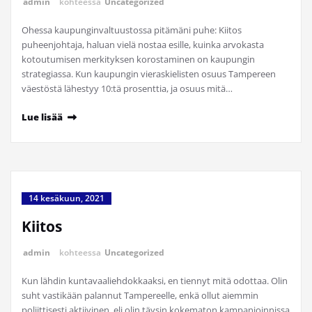
admin
kohteessa
Uncategorized
Ohessa kaupunginvaltuustossa pitämäni puhe: Kiitos
puheenjohtaja, haluan vielä nostaa esille, kuinka arvokasta
kotoutumisen merkityksen korostaminen on kaupungin
strategiassa. Kun kaupungin vieraskielisten osuus Tampereen
väestöstä lähestyy 10:tä prosenttia, ja osuus mitä…
Lue lisää
14 kesäkuun, 2021
Kiitos
admin
kohteessa
Uncategorized
Kun lähdin kuntavaaliehdokkaaksi, en tiennyt mitä odottaa. Olin
suht vastikään palannut Tampereelle, enkä ollut aiemmin
poliittisesti aktiivinen, eli olin täysin kokematon kampanjoinnissa