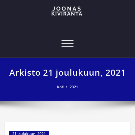
Skip
to
content
Joonas Kiviranta – Kansainvälinen
joonas@joonaskiviranta.fi, puh. 040 053 9793
tekniikan osaaja
Navigoi
Arkisto 21 joulukuun, 2021
Koti
2021
21 joulukuun, 2021