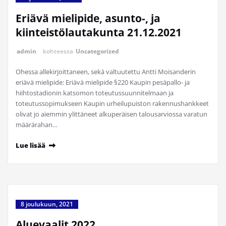
Eriävä mielipide, asunto-, ja
kiinteistölautakunta 21.12.2021
admin
kohteessa
Uncategorized
Ohessa allekirjoittaneen, sekä valtuutettu Antti Moisanderin
eriävä mielipide: Eriävä mielipide §220 Kaupin pesäpallo- ja
hiihtostadionin katsomon toteutussuunnitelmaan ja
toteutussopimukseen Kaupin urheilupuiston rakennushankkeet
olivat jo aiemmin ylittäneet alkuperäisen talousarviossa varatun
määrärahan…
Lue lisää
8 joulukuun, 2021
Aluevaalit 2022