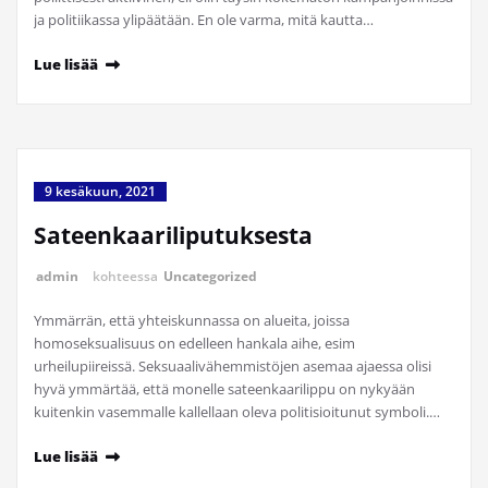
ja politiikassa ylipäätään. En ole varma, mitä kautta…
Lue lisää
9 kesäkuun, 2021
Sateenkaariliputuksesta
admin
kohteessa
Uncategorized
Ymmärrän, että yhteiskunnassa on alueita, joissa
homoseksualisuus on edelleen hankala aihe, esim
urheilupiireissä. Seksuaalivähemmistöjen asemaa ajaessa olisi
hyvä ymmärtää, että monelle sateenkaarilippu on nykyään
kuitenkin vasemmalle kallellaan oleva politisioitunut symboli.…
Lue lisää