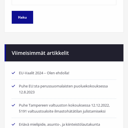
Viimeisimmät artikkelit
EU-Vaalit 2024 – Olen ehdolla!
Puhe EU:sta perussuomalaisten puoluekokouksessa
12.8.2023
Puhe Tampereen valtuuston kokouksessa 12.12.2022,
§191 valtuustoaloite ilmastohätätilan julistamiseksi
Eriävä mielipide, asunto-, ja kiinteistölautakunta