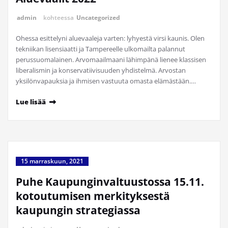
admin
kohteessa
Uncategorized
Ohessa esittelyni aluevaaleja varten: lyhyestä virsi kaunis. Olen
tekniikan lisensiaatti ja Tampereelle ulkomailta palannut
perussuomalainen. Arvomaailmaani lähimpänä lienee klassisen
liberalismin ja konservatiivisuuden yhdistelmä. Arvostan
yksilönvapauksia ja ihmisen vastuuta omasta elämästään.…
Lue lisää
15 marraskuun, 2021
Puhe Kaupunginvaltuustossa 15.11.
kotoutumisen merkityksestä
kaupungin strategiassa