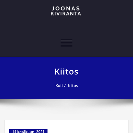
Skip
to
content
Joonas Kiviranta – Kansainvälinen
joonas@joonaskiviranta.fi, puh. 040 053 9793
tekniikan osaaja
Navigoi
Kiitos
Koti
Kiitos
14 kesäkuun, 2021