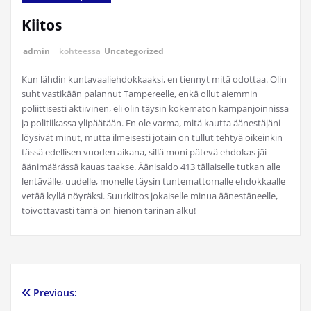
Kiitos
admin
kohteessa
Uncategorized
Kun lähdin kuntavaaliehdokkaaksi, en tiennyt mitä odottaa. Olin
suht vastikään palannut Tampereelle, enkä ollut aiemmin
poliittisesti aktiivinen, eli olin täysin kokematon kampanjoinnissa
ja politiikassa ylipäätään. En ole varma, mitä kautta äänestäjäni
löysivät minut, mutta ilmeisesti jotain on tullut tehtyä oikeinkin
tässä edellisen vuoden aikana, sillä moni pätevä ehdokas jäi
äänimäärässä kauas taakse. Äänisaldo 413 tällaiselle tutkan alle
lentävälle, uudelle, monelle täysin tuntemattomalle ehdokkaalle
vetää kyllä nöyräksi. Suurkiitos jokaiselle minua äänestäneelle,
toivottavasti tämä on hienon tarinan alku!
Previous:
Artikkelien