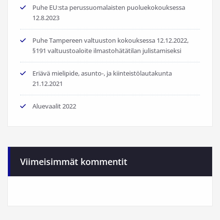
Puhe EU:sta perussuomalaisten puoluekokouksessa
12.8.2023
Puhe Tampereen valtuuston kokouksessa 12.12.2022,
§191 valtuustoaloite ilmastohätätilan julistamiseksi
Eriävä mielipide, asunto-, ja kiinteistölautakunta
21.12.2021
Aluevaalit 2022
Viimeisimmät kommentit