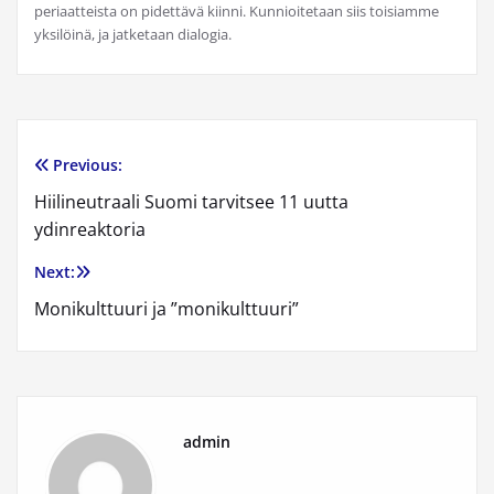
periaatteista on pidettävä kiinni. Kunnioitetaan siis toisiamme
yksilöinä, ja jatketaan dialogia.
Previous:
Artikkelien
Hiilineutraali Suomi tarvitsee 11 uutta
selaus
ydinreaktoria
Next:
Monikulttuuri ja ”monikulttuuri”
admin