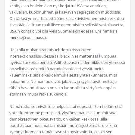
kehityksen hedelmiä on nyt korjattu USA:ssa anarkian,
väkivallan, kuolonuhrien, ja kasvavan segregaation muodossa.
On tärkeä ymmärtää, että äänekäs aktivistivähemmistö ei katoa
itsestään, ja ilman maltillisen enemmistön selkeää vastalausetta,
USA:n kohtalo voi olla vielä Suomellakin edessä. Ensimmäisiä
merkkejä on ilmassa.
Halu olla mukana ratkaisuehdotuksissa kuten
intersektionaalisuudessa tai black lives matterissä kumpuaa
hyvistä tarkoitusperistä. Valitettavasti näiden liikkeiden ytimessä
on sellaisia osia, mitkä paradoksaalisesti vievät meitä
kauemmaksi siitä oikeudenmukaisesta yhteiskunnasta, mitä
haluamme. Ne manipuloivat, jakavat, ja syyllistävät meitä, ja
tähän havahduttuaan on vain luonnollista siirtyä eteenpäin
etsimään muita ratkaisukeinoja.
Nämä ratkaisut eivät tule helpolla, tai nopeasti. Sen tiedän, että
yhteiskuntamme peruspilari, yksilönvapauksia kunnioittava
demokraattinen oikeusvaltio, on kaiken keskiössä, sillä
puutteistaan huolimatta mikään muu järjestelmä ei ole ikinä
kyennyt luomaan tämän tasoista hyvinvointia, ja siksi sen