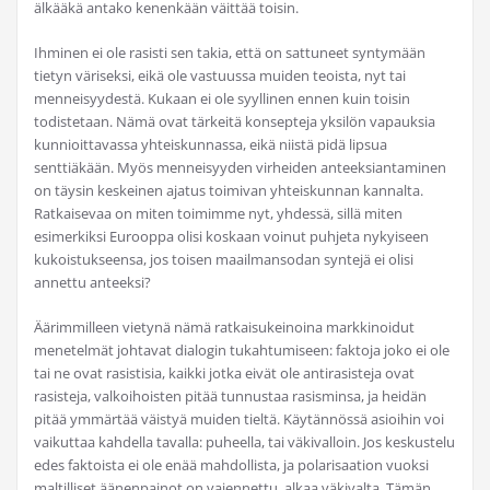
älkääkä antako kenenkään väittää toisin.
Ihminen ei ole rasisti sen takia, että on sattuneet syntymään
tietyn väriseksi, eikä ole vastuussa muiden teoista, nyt tai
menneisyydestä. Kukaan ei ole syyllinen ennen kuin toisin
todistetaan. Nämä ovat tärkeitä konsepteja yksilön vapauksia
kunnioittavassa yhteiskunnassa, eikä niistä pidä lipsua
senttiäkään. Myös menneisyyden virheiden anteeksiantaminen
on täysin keskeinen ajatus toimivan yhteiskunnan kannalta.
Ratkaisevaa on miten toimimme nyt, yhdessä, sillä miten
esimerkiksi Eurooppa olisi koskaan voinut puhjeta nykyiseen
kukoistukseensa, jos toisen maailmansodan syntejä ei olisi
annettu anteeksi?
Äärimmilleen vietynä nämä ratkaisukeinoina markkinoidut
menetelmät johtavat dialogin tukahtumiseen: faktoja joko ei ole
tai ne ovat rasistisia, kaikki jotka eivät ole antirasisteja ovat
rasisteja, valkoihoisten pitää tunnustaa rasisminsa, ja heidän
pitää ymmärtää väistyä muiden tieltä. Käytännössä asioihin voi
vaikuttaa kahdella tavalla: puheella, tai väkivalloin. Jos keskustelu
edes faktoista ei ole enää mahdollista, ja polarisaation vuoksi
maltilliset äänenpainot on vaiennettu, alkaa väkivalta. Tämän