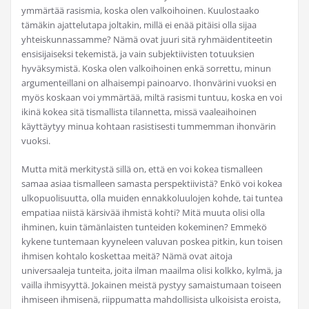
ymmärtää rasismia, koska olen valkoihoinen. Kuulostaako
tämäkin ajattelutapa joltakin, millä ei enää pitäisi olla sijaa
yhteiskunnassamme? Nämä ovat juuri sitä ryhmäidentiteetin
ensisijaiseksi tekemistä, ja vain subjektiivisten totuuksien
hyväksymistä. Koska olen valkoihoinen enkä sorrettu, minun
argumenteillani on alhaisempi painoarvo. Ihonvärini vuoksi en
myös koskaan voi ymmärtää, miltä rasismi tuntuu, koska en voi
ikinä kokea sitä tismallista tilannetta, missä vaaleaihoinen
käyttäytyy minua kohtaan rasistisesti tummemman ihonvärin
vuoksi.
Mutta mitä merkitystä sillä on, että en voi kokea tismalleen
samaa asiaa tismalleen samasta perspektiivistä? Enkö voi kokea
ulkopuolisuutta, olla muiden ennakkoluulojen kohde, tai tuntea
empatiaa niistä kärsivää ihmistä kohti? Mitä muuta olisi olla
ihminen, kuin tämänlaisten tunteiden kokeminen? Emmekö
kykene tuntemaan kyyneleen valuvan poskea pitkin, kun toisen
ihmisen kohtalo koskettaa meitä? Nämä ovat aitoja
universaaleja tunteita, joita ilman maailma olisi kolkko, kylmä, ja
vailla ihmisyyttä. Jokainen meistä pystyy samaistumaan toiseen
ihmiseen ihmisenä, riippumatta mahdollisista ulkoisista eroista,