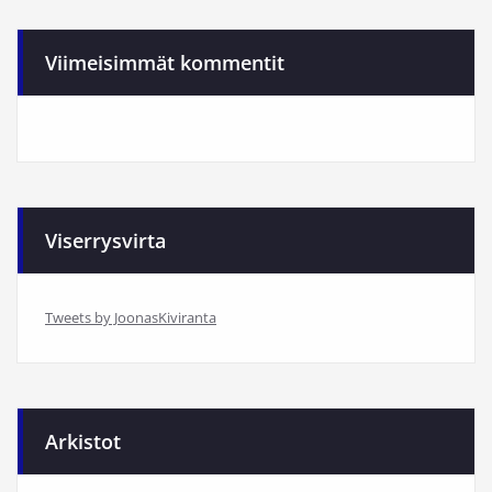
Viimeisimmät kommentit
Viserrysvirta
Tweets by JoonasKiviranta
Arkistot