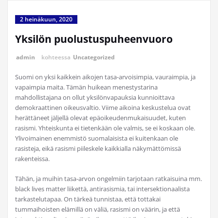
2 heinäkuun, 2020
Yksilön puolustuspuheenvuoro
admin
kohteessa
Uncategorized
Suomi on yksi kaikkein aikojen tasa-arvoisimpia, vauraimpia, ja
vapaimpia maita. Tämän huikean menestystarina
mahdollistajana on ollut yksilönvapauksia kunnioittava
demokraattinen oikeusvaltio. Viime aikoina keskustelua ovat
herättäneet jäljellä olevat epäoikeudenmukaisuudet, kuten
rasismi. Yhteiskunta ei tietenkään ole valmis, se ei koskaan ole.
Ylivoimainen enemmistö suomalaisista ei kuitenkaan ole
rasisteja, eikä rasismi piileskele kaikkialla näkymättömissä
rakenteissa.
Tähän, ja muihin tasa-arvon ongelmiin tarjotaan ratkaisuina mm.
black lives matter liikettä, antirasismia, tai intersektionaalista
tarkastelutapaa. On tärkeä tunnistaa, että tottakai
tummaihoisten elämillä on väliä, rasismi on väärin, ja että