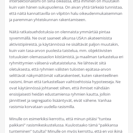
intersektionalismi on siinä oikeassa, että ihminen on muutakin
kuin vain hänen sukupuolensa. On aivan yhtä tärkeää tunnistaa,
että näitä kannattavilla on vilpitön halu oikeudenmukaisemman
ja paremman yhteiskunnan rakentamiseen.
Näitä ratkaisuehdotuksia on olennaista ymmärtää pintaa
syvemmällä. Ne ovat saaneet alkunsa USA:n akateemisista
aktivistipiireistä, ja käytännössä ne sisältävät paljon muutakin,
kuin vain tasa-arvon puolesta taistelua, mm. objektiivisten
totuuksien olemassaolon kiistämistä, ja maailman tarkastelua eri
ryhmittymien välisenä valtataisteluna. Ne lähtevät siitä
oletuksesta, että ryhmien välisten tulosten epätasa-arvon
selittävät näkymättömät valtarakenteet, kuten rakenteellinen
rasismi, ilman että tarkastellaan vaihtoehtoisia hypoteeseja. Ne
ovat käytännössä johtaneet siihen, että ihmiset nähdään
ensisijaisesti heidän edustamiensa ryhmien kautta, jolloin
jännitteet ja segregaatio lisääntyvät, eivät vähene. Vanhaa
rasismia korvataan uudella rasismilla.
Minulle on esimerkiksi kerrottu, että minun pitäisi ”tuntea
paikkani” rasismikeskustelussa. Kuulostaako tämä ”paikkansa
tunteminen” tutulta? Minulle on myös kerrottu, että en voi ikinä