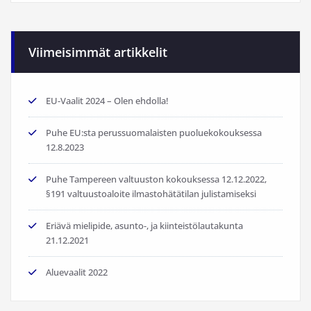
Viimeisimmät artikkelit
EU-Vaalit 2024 – Olen ehdolla!
Puhe EU:sta perussuomalaisten puoluekokouksessa
12.8.2023
Puhe Tampereen valtuuston kokouksessa 12.12.2022,
§191 valtuustoaloite ilmastohätätilan julistamiseksi
Eriävä mielipide, asunto-, ja kiinteistölautakunta
21.12.2021
Aluevaalit 2022