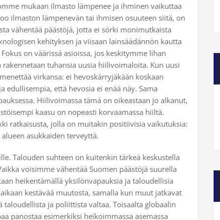
tietomme mukaan ilmasto lämpenee ja ihminen vaikuttaa
skoo ilmaston lämpenevän tai ihmisen osuuteen siitä, on
sta vähentää päästöjä, jotta ei sörki monimutkaista
knologisen kehityksen ja viisaan lainsäädännön kautta
 Fokus on väärissä asioissa, jos keskitymme lihan
rakennetaan tuhansia uusia hiilivoimaloita. Kun uusi
 menettää virkansa: ei hevoskärryjäkään koskaan
 ja edullisempia, että hevosia ei enää näy. Sama
pauksessa. Hiilivoimassa tämä on oikeastaan jo alkanut,
äästöisempi kaasu on nopeasti korvaamassa hiiltä.
ratkaisusta, jolla on muitakin positiivisia vaikutuksia:
 alueen asukkaiden terveyttä.
ille. Talouden suhteen on kuitenkin tärkeä keskustella
. Vaikka voisimme vähentää Suomen päästöjä suurella
aan heikentämällä yksilönvapauksia ja taloudellisia
 aikaan kestävää muutosta, samalla kun muut jatkavat
aloudellista ja poliittista valtaa. Toisaalta globaalin
mpaa panostaa esimerkiksi heikoimmassa asemassa