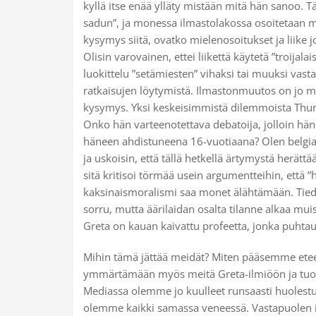
kyllä itse enää ylläty mistään mitä hän sanoo. T
sadun”, ja monessa ilmastolakossa osoitetaan mi
kysymys siitä, ovatko mielenosoitukset ja liike
Olisin varovainen, ettei liikettä käytetä ”troijal
luokittelu ”setämiesten” vihaksi tai muuksi vasta
ratkaisujen löytymistä. Ilmastonmuutos on jo muu
kysymys. Yksi keskeisimmistä dilemmoista Thun
Onko hän varteenotettava debatoija, jolloin h
häneen ahdistuneena 16-vuotiaana? Olen belgia
ja uskoisin, että tällä hetkellä ärtymystä herät
sitä kritisoi törmää usein argumentteihin, että 
kaksinaismoralismi saa monet älähtämään. Tiedä
sorru, mutta äärilaidan osalta tilanne alkaa muis
Greta on kauan kaivattu profeetta, jonka puhtaut
Mihin tämä jättää meidät? Miten pääsemme etee
ymmärtämään myös meitä Greta-ilmiöön ja tuom
Mediassa olemme jo kuulleet runsaasti huolestun
olemme kaikki samassa veneessä. Vastapuolen il