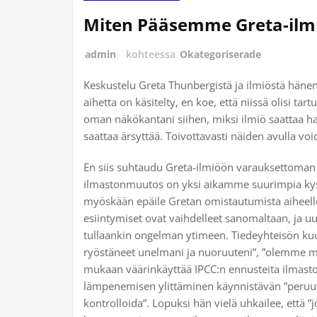
Miten Pääsemme Greta-ilmi
admin
kohteessa
Okategoriserade
Keskustelu Greta Thunbergistä ja ilmiöstä hänen
aihetta on käsitelty, en koe, että niissä olisi tart
oman näkökantani siihen, miksi ilmiö saattaa ha
saattaa ärsyttää. Toivottavasti näiden avulla vo
En siis suhtaudu Greta-ilmiöön varauksettoman po
ilmastonmuutos on yksi aikamme suurimpia kysym
myöskään epäile Gretan omistautumista aiheelleen
esiintymiset ovat vaihdelleet sanomaltaan, ja uu
tullaankin ongelman ytimeen. Tiedeyhteisön kuunt
ryöstäneet unelmani ja nuoruuteni”, ”olemme ma
mukaan väärinkäyttää IPCC:n ennusteita ilmast
lämpenemisen ylittäminen käynnistävän ”peruutt
kontrolloida”. Lopuksi hän vielä uhkailee, että ”