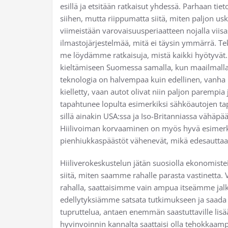
esillä ja etsitään ratkaisut yhdessä. Parhaan 
siihen, mutta riippumatta siitä, miten paljon u
viimeistään varovaisuusperiaatteen nojalla viisa
ilmastojärjestelmää, mitä ei täysin ymmärrä. Te
me löydämme ratkaisuja, mistä kaikki hyötyvät.
kieltämiseen Suomessa samalla, kun maailmalla 
teknologia on halvempaa kuin edellinen, vanha
kielletty, vaan autot olivat niin paljon parempia
tapahtunee lopulta esimerkiksi sähköautojen ta
sillä ainakin USA:ssa ja Iso-Britanniassa vähäp
Hiilivoiman korvaaminen on myös hyvä esimerkki 
pienhiukkaspäästöt vähenevät, mikä edesauttaa
Hiiliverokeskustelun jätän suosiolla ekonomiste
siitä, miten saamme rahalle parasta vastinetta
rahalla, saattaisimme vain ampua itseämme jalk
edellytyksiämme satsata tutkimukseen ja saada
tupruttelua, antaen enemmän saastuttaville lisää t
hyvinvoinnin kannalta saattaisi olla tehokkaa