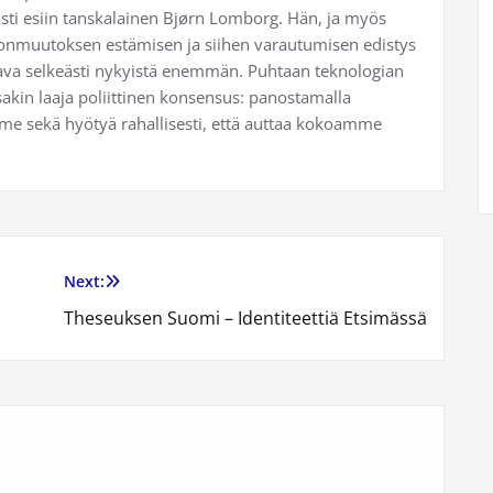
sti esiin tanskalainen Bjørn Lomborg. Hän, ja myös
astonmuutoksen estämisen ja siihen varautumisen edistys
ttava selkeästi nykyistä enemmän. Puhtaan teknologian
akin laaja poliittinen konsensus: panostamalla
imme sekä hyötyä rahallisesti, että auttaa kokoamme
Next:
Theseuksen Suomi – Identiteettiä Etsimässä