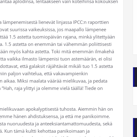
 antaa aplodinsa, lentääkseen vain koteihinsa kokouksen
 lämpenemisestä lienevät linjassa IPCC:n raporttien
it ovat suurissa vaikeuksissa, jos maapallo lämpenee
ttää 1.5 astetta tuomiopäivän rajana, minkä ylitettyään
a. 1.5 astetta on enemmän tai vähemmän poliittisesti
äytetään myös kahta astetta. Toki mitä enemmän ilmakehä
ta vaikka ilmasto lämpenisi tuon astemäärän, ei olisi
ottavat, että galaksit räjähtävät mikäli tuo 1.5 astetta
 niin paljon vaihtelua, että vakavampienkin
ikaa. Miksi maalata väärää mielikuvaa, ja pedata
”Hah, raja ylittyi ja olemme vielä täällä! Tiede on
n mielikuvaan apokalyptisestä tuhosta. Aiemmin hän on
nnemme hänen ahdistuksensa, ja että me panikoimme.
sta nuoruudesta ja anteeksiantamattomuudesta, sekä
itä. Kun tämä kultti kehottaa panikoimaan ja