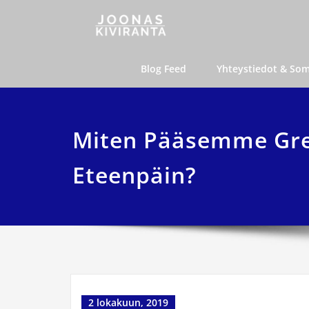
Skip
Joonas K
joonas@joonaski
to
content
Blog Feed
Yhteystiedot & So
Miten Pääsemme Gre
Eteenpäin?
2 lokakuun, 2019