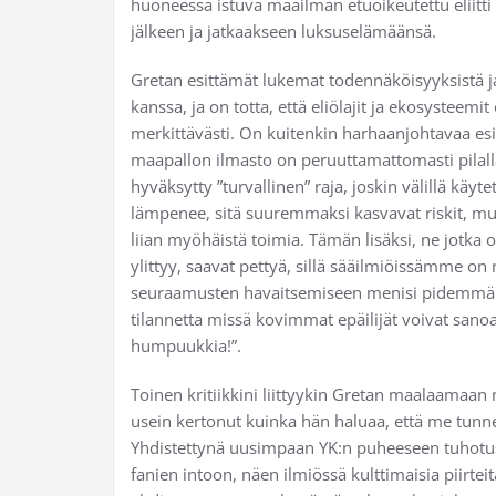
huoneessa istuva maailman etuoikeutettu eliitti
jälkeen ja jatkaakseen luksuselämäänsä.
Gretan esittämät lukemat todennäköisyyksistä ja
kanssa, ja on totta, että eliölajit ja ekosysteem
merkittävästi. On kuitenkin harhaanjohtavaa esi
maapallon ilmasto on peruuttamattomasti pilall
hyväksytty ”turvallinen” raja, joskin välillä k
lämpenee, sitä suuremmaksi kasvavat riskit, mut
liian myöhäistä toimia. Tämän lisäksi, ne jotka od
ylittyy, saavat pettyä, sillä sääilmiöissämme on
seuraamusten havaitsemiseen menisi pidemmän a
tilannetta missä kovimmat epäilijät voivat sanoa 
humpuukkia!”.
Toinen kritiikkini liittyykin Gretan maalaamaa
usein kertonut kuinka hän haluaa, että me tu
Yhdistettynä uusimpaan YK:n puheeseen tuhotu
fanien intoon, näen ilmiössä kulttimaisia piirte