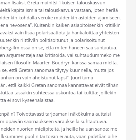
ämän lisäksi, Greta mainitsi ”ikuisen talouskasvun
eltä kapitalismia tai talouskasvua vastaan, joten herää
 joidenkin kohdalla veruke muidenkin asioiden ajamiseen.
aisena hevosena”. Kuitenkin kaiken asiapitoisenkin kritiikin
avaksi vain lisää polarisaatiota ja hankaloittaa yhteisten
tenkin riittävän politisoitunut ja polarisoitunut
berg-ilmiössä on se, että miten häneen saa suhtautua.
änen argumentteja saa kritisoida, vai suhtaudummeko me
laisen filosofin Maarten Boudryn kanssa samaa mieltä,
tää se, että Gretan sanomaa täytyy kuunnella, mutta jos
”hänhän on vain ahdistunut lapsi”. Juuri tämä
n, että kaikki Gretan sanomaa kannattavat eivät tähän
tuttaa tässäkin suhteessa uskontoa tai kulttia: joillekin
ta ei sovi kyseenalaistaa.
npäin? Toivottavasti tarjoamani näkökulma auttaisi
iopäivän saarnaukseen varauksella suhtautuvia.
eiden nuorien mielipiteitä, ja heille haluan sanoa: me
kkuminen puolin tai toisin ei auta, vaan pidetään aihe