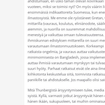
ahdistumaan, en usko tämän olevan kovinkaan tu
vuoteen, miksi se toimisi nyt? On myös väärin 
ensimmäisiä indikaattoreita Suomessa, kun enen
ilmastosyistä. Me emme ole ryöstäneet Gretan,
mittarilla (vauraus, koulutus, eliniänodote, sä
aiemmin, ja nuorilla on suuremmat mahdollisuud
menestyä ja vaikuttaa omaan tulevaisuuteensa. 
ihmiskunnan edistyksen mittareilla on suuri me
varautumaan ilmastonmuutokseen. Korkeampi ko
ratkaista ongelmia, ja vauraus auttaa vaikutus
minimoimisesta on Bangladesh, jossa implemenoit
auttaa ihmisiä varautumaan myrskyyn tai tulvaan
suuri hyöty. Parhaat ratkaisut eivät ole aina ilm
kiihkotonta keskustelua siitä, toimivista ratkai
paniikille tai ahdistukselle. Jos maapallo olisi sa
Mitä Thunbergistä ärsyyntymiseen tulee, media o
syistä. Kyllä, varmasti jotkut ärsyyntyvät häne
hänen ikään, sukupuoleen, tai muihin ominaisu