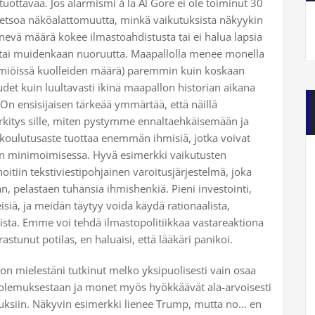
ottavaa. Jos alarmismi à la Al Gore ei ole toiminut 30
lietsoa näköalattomuutta, minkä vaikutuksista näkyykin
evä määrä kokee ilmastoahdistusta tai ei halua lapsia
 tai muidenkaan nuoruutta. Maapallolla menee monella
äilmiöissä kuolleiden määrä) paremmin kuin koskaan
et kuin luultavasti ikinä maapallon historian aikana
On ensisijaisen tärkeää ymmärtää, että näillä
rkitys sille, miten pystymme ennaltaehkäisemään ja
ulutusaste tuottaa enemmän ihmisiä, jotka voivat
ten minimoimisessa. Hyvä esimerkki vaikutusten
iin tekstiviestipohjainen varoitusjärjestelmä, joka
, pelastaen tuhansia ihmishenkiä. Pieni investointi,
eisiä, ja meidän täytyy voida käydä rationaalista,
suista. Emme voi tehdä ilmastopolitiikkaa vastareaktiona
irastunut potilas, en haluaisi, että lääkäri panikoi.
n mielestäni tutkinut melko yksipuolisesti vain osaa
n olemuksestaan ja monet myös hyökkäävät ala-arvoisesti
uksiin. Näkyvin esimerkki lienee Trump, mutta no… en