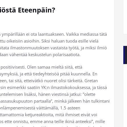
östä Eteenpäin?
 ympärillään ei ota laantuakseen. Vaikka mediassa tätä
uttu oikeisiin asioihin. Siksi haluan tuoda esille vielä
itata ilmastonmuutoksen vastaista työtä, ja miksi ilmiö
idaan vähentää keskustelun polarisaatiota.
sitiivisesti. Olen samaa mieltä siitä, että
yksiä, ja että tiedeyhteisöä pitää kuunnella. En
, tai sitä, etteivätkö nuoret olisi tärkeitä. Gretan
sin esimerkki saatiin YK:n ilmastokokouksessa, ja tässä
elemisen lisäksi, hänen viestinsä jatkui: ”olette
ssasukupuuton partaalla”, minkä jälkeen hän tulkintani
onlämpenemisestä väittämällä, 1.5 asteen
amattomia ketjureaktioita, mitä ihmiset eivät voi
jos ette onnistu, emme anna teille ikinä anteeksi”, mille