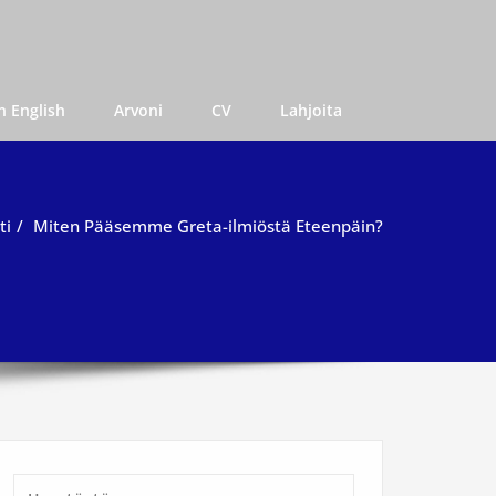
iikan osaaja
n English
Arvoni
CV
Lahjoita
ti
Miten Pääsemme Greta-ilmiöstä Eteenpäin?