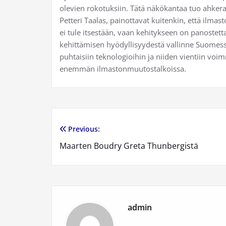
olevien rokotuksiin. Tätä näkökantaa tuo ahkera
Petteri Taalas, painottavat kuitenkin, että ilm
ei tule itsestään, vaan kehitykseen on panoste
kehittämisen hyödyllisyydestä vallinne Suomess
puhtaisiin teknologioihin ja niiden vientiin vo
enemmän ilmastonmuutostalkoissa.
Previous:
Artikkelien
Maarten Boudry Greta Thunbergistä
selaus
admin