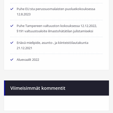
Puhe EU:sta perussuomalaisten puoluekokouksessa
12.8.2023
Puhe Tampereen valtuuston kokouksessa 12.12.2022,
§191 valtuustoaloite ilmastohätätilan julistamiseksi
Eriävä mielipide, asunto-, ja kiinteistölautakunta
21.12.2021
Aluevaalit 2022
Viimeisimmät kommentit