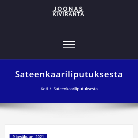
Skip
to
content
Joonas Kiviranta – Kansainvälinen
joonas@joonaskiviranta.fi, puh. 040 053 9793
tekniikan osaaja
Navigoi
Sateenkaariliputuksesta
Koti
Sateenkaariliputuksesta
9 kesäkuun, 2021