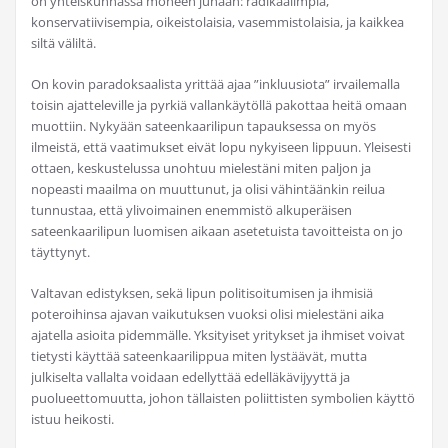
on yhteiskunnassa moneen junaan: radikaalimpia,
konservatiivisempia, oikeistolaisia, vasemmistolaisia, ja kaikkea
siltä väliltä.
On kovin paradoksaalista yrittää ajaa ”inkluusiota” irvailemalla
toisin ajatteleville ja pyrkiä vallankäytöllä pakottaa heitä omaan
muottiin. Nykyään sateenkaarilipun tapauksessa on myös
ilmeistä, että vaatimukset eivät lopu nykyiseen lippuun. Yleisesti
ottaen, keskustelussa unohtuu mielestäni miten paljon ja
nopeasti maailma on muuttunut, ja olisi vähintäänkin reilua
tunnustaa, että ylivoimainen enemmistö alkuperäisen
sateenkaarilipun luomisen aikaan asetetuista tavoitteista on jo
täyttynyt.
Valtavan edistyksen, sekä lipun politisoitumisen ja ihmisiä
poteroihinsa ajavan vaikutuksen vuoksi olisi mielestäni aika
ajatella asioita pidemmälle. Yksityiset yritykset ja ihmiset voivat
tietysti käyttää sateenkaarilippua miten lystäävät, mutta
julkiselta vallalta voidaan edellyttää edelläkävijyyttä ja
puolueettomuutta, johon tällaisten poliittisten symbolien käyttö
istuu heikosti.