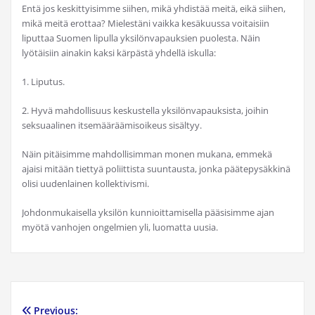
Entä jos keskittyisimme siihen, mikä yhdistää meitä, eikä siihen,
mikä meitä erottaa? Mielestäni vaikka kesäkuussa voitaisiin
liputtaa Suomen lipulla yksilönvapauksien puolesta. Näin
lyötäisiin ainakin kaksi kärpästä yhdellä iskulla:
1. Liputus.
2. Hyvä mahdollisuus keskustella yksilönvapauksista, joihin
seksuaalinen itsemääräämisoikeus sisältyy.
Näin pitäisimme mahdollisimman monen mukana, emmekä
ajaisi mitään tiettyä poliittista suuntausta, jonka päätepysäkkinä
olisi uudenlainen kollektivismi.
Johdonmukaisella yksilön kunnioittamisella pääsisimme ajan
myötä vanhojen ongelmien yli, luomatta uusia.
Previous: