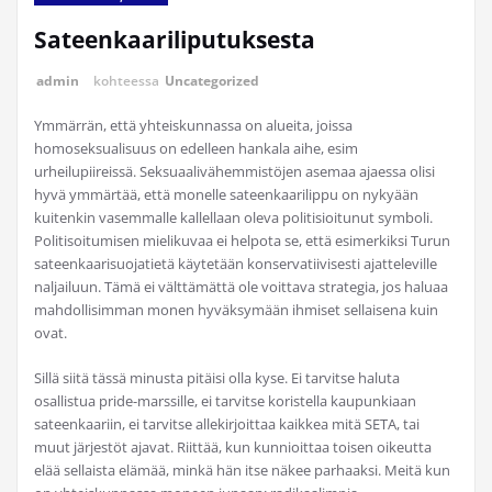
Sateenkaariliputuksesta
admin
kohteessa
Uncategorized
Ymmärrän, että yhteiskunnassa on alueita, joissa
homoseksualisuus on edelleen hankala aihe, esim
urheilupiireissä. Seksuaalivähemmistöjen asemaa ajaessa olisi
hyvä ymmärtää, että monelle sateenkaarilippu on nykyään
kuitenkin vasemmalle kallellaan oleva politisioitunut symboli.
Politisoitumisen mielikuvaa ei helpota se, että esimerkiksi Turun
sateenkaarisuojatietä käytetään konservatiivisesti ajatteleville
naljailuun. Tämä ei välttämättä ole voittava strategia, jos haluaa
mahdollisimman monen hyväksymään ihmiset sellaisena kuin
ovat.
Sillä siitä tässä minusta pitäisi olla kyse. Ei tarvitse haluta
osallistua pride-marssille, ei tarvitse koristella kaupunkiaan
sateenkaariin, ei tarvitse allekirjoittaa kaikkea mitä SETA, tai
muut järjestöt ajavat. Riittää, kun kunnioittaa toisen oikeutta
elää sellaista elämää, minkä hän itse näkee parhaaksi. Meitä kun