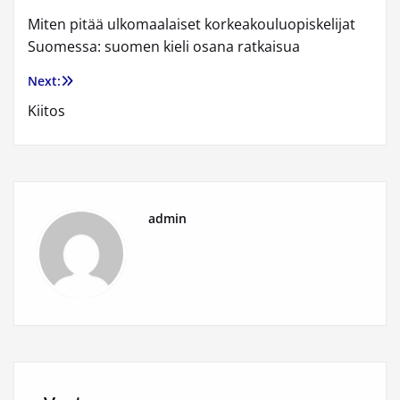
Artikkelien
Miten pitää ulkomaalaiset korkeakouluopiskelijat
selaus
Suomessa: suomen kieli osana ratkaisua
Next:
Kiitos
admin