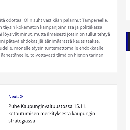
tä odottaa. Olin suht vastikään palannut Tampereelle,
olin täysin kokematon kampanjoinnissa ja politiikassa
 löysivät minut, mutta ilmeisesti jotain on tullut tehtyä
moni pätevä ehdokas jäi äänimäärässä kauas taakse.
, uudelle, monelle täysin tuntemattomalle ehdokkaalle
a äänestäneelle, toivottavasti tämä on hienon tarinan
Next:
Puhe Kaupunginvaltuustossa 15.11.
kotoutumisen merkityksestä kaupungin
strategiassa