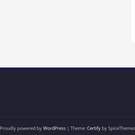
Proudly powered by
WordPress
| Theme:
Certify
by SpiceTheme