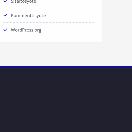
Sisältösyöte
Kommenttisyöte
WordPress.org
s