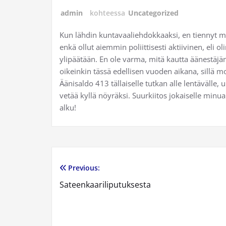
admin
kohteessa
Uncategorized
Kun lähdin kuntavaaliehdokkaaksi, en tiennyt mi
enkä ollut aiemmin poliittisesti aktiivinen, eli 
ylipäätään. En ole varma, mitä kautta äänestäjäni
oikeinkin tässä edellisen vuoden aikana, sillä 
Äänisaldo 413 tällaiselle tutkan alle lentävälle
vetää kyllä nöyräksi. Suurkiitos jokaiselle minu
alku!
Previous:
Artikkelien
Sateenkaariliputuksesta
selaus