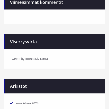
Viimeisimmät kommentit
Viserrysvirta
Tweets by JoonasKiviranta
Arkistot
maaliskuu 2024