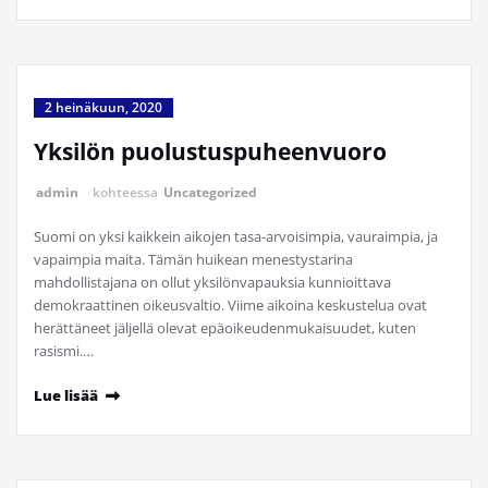
2 heinäkuun, 2020
Yksilön puolustuspuheenvuoro
admin
kohteessa
Uncategorized
Suomi on yksi kaikkein aikojen tasa-arvoisimpia, vauraimpia, ja
vapaimpia maita. Tämän huikean menestystarina
mahdollistajana on ollut yksilönvapauksia kunnioittava
demokraattinen oikeusvaltio. Viime aikoina keskustelua ovat
herättäneet jäljellä olevat epäoikeudenmukaisuudet, kuten
rasismi.…
Lue lisää