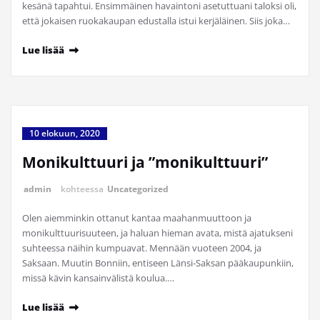
kesänä tapahtui. Ensimmäinen havaintoni asetuttuani taloksi oli,
että jokaisen ruokakaupan edustalla istui kerjäläinen. Siis joka…
Lue lisää
10 elokuun, 2020
Monikulttuuri ja ”monikulttuuri”
admin
kohteessa
Uncategorized
Olen aiemminkin ottanut kantaa maahanmuuttoon ja
monikulttuurisuuteen, ja haluan hieman avata, mistä ajatukseni
suhteessa näihin kumpuavat. Mennään vuoteen 2004, ja
Saksaan. Muutin Bonniin, entiseen Länsi-Saksan pääkaupunkiin,
missä kävin kansainvälistä koulua.…
Lue lisää