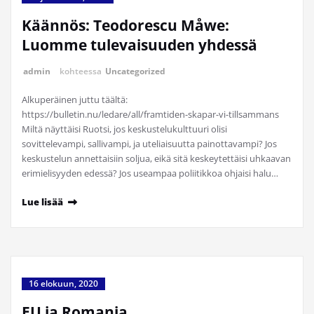
Käännös: Teodorescu Måwe:
Luomme tulevaisuuden yhdessä
admin
kohteessa
Uncategorized
Alkuperäinen juttu täältä:
https://bulletin.nu/ledare/all/framtiden-skapar-vi-tillsammans
Miltä näyttäisi Ruotsi, jos keskustelukulttuuri olisi
sovittelevampi, sallivampi, ja uteliaisuutta painottavampi? Jos
keskustelun annettaisiin soljua, eikä sitä keskeytettäisi uhkaavan
erimielisyyden edessä? Jos useampaa poliitikkoa ohjaisi halu…
Lue lisää
16 elokuun, 2020
EU ja Romania