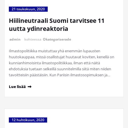
21 toukokuun, 2020
Hiilineutraali Suomi tarvitsee 11
uutta ydinreaktoria
admin
kohteessa
Okategoriserade
Ilmastopolitiikka muistuttaa yhä enemmän lupausten
huutokauppaa, missä osallistujat huutavat koviten, kenellä on
kunnianhimoisinta ilmastopolitiikkaa, ilman että näitä
ehdotuksia tuetaan selkeillä suunnitelmilla siitä miten niiden
tavoitteisiin päästäisiin. Kun Pariisin ilmastosopimuksen ja…
Lue lisää
12 huhtikuun, 2020