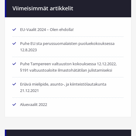
Viimeisimmät artikkelit
EU-Vaalit 2024 – Olen ehdolla!
Puhe EU:sta perussuomalaisten puoluekokouksessa
12.8.2023
Puhe Tampereen valtuuston kokouksessa 12.12.2022,
§191 valtuustoaloite ilmastohätätilan julistamiseksi
Eriävä mielipide, asunto-, ja kiinteistölautakunta
21.12.2021
Aluevaalit 2022