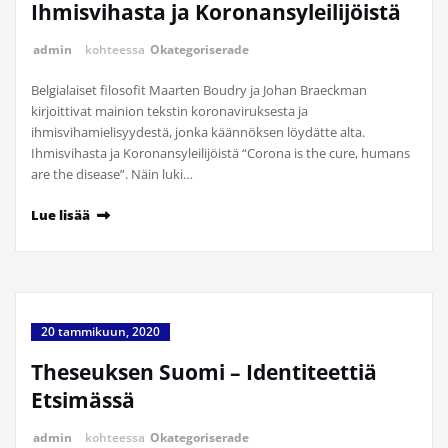
Ihmisvihasta ja Koronansyleilijöistä
admin
kohteessa
Okategoriserade
Belgialaiset filosofit Maarten Boudry ja Johan Braeckman
kirjoittivat mainion tekstin koronaviruksesta ja
ihmisvihamielisyydestä, jonka käännöksen löydätte alta.
Ihmisvihasta ja Koronansyleilijöistä “Corona is the cure, humans
are the disease”. Näin luki…
Lue lisää
20 tammikuun, 2020
Theseuksen Suomi – Identiteettiä
Etsimässä
admin
kohteessa
Okategoriserade