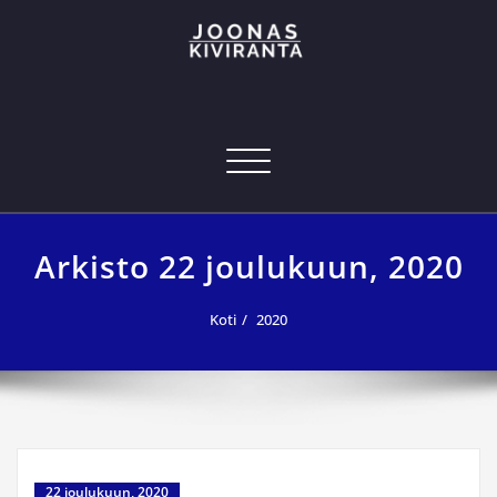
Skip
to
content
Joonas Kiviranta – Kansainvälinen
joonas@joonaskiviranta.fi, puh. 040 053 9793
tekniikan osaaja
Navigoi
Arkisto 22 joulukuun, 2020
Koti
2020
22 joulukuun, 2020